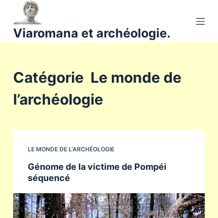
P
a
Viaromana et archéologie.
s
s
e
Catégorie
Le monde de
r
a
l’archéologie
u
c
o
n
t
LE MONDE DE L'ARCHÉOLOGIE
e
Génome de la victime de Pompéi
n
séquencé
u