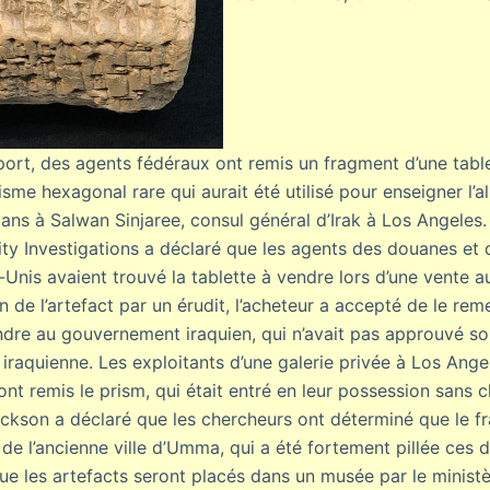
ort, des agents fédéraux ont remis un fragment d’une table
sme hexagonal rare qui aurait été utilisé pour enseigner l’
0 ans à Salwan Sinjaree, consul général d’Irak à Los Angeles
y Investigations a déclaré que les agents des douanes et 
-Unis avaient trouvé la tablette à vendre lors d’une vente 
n de l’artefact par un érudit, l’acheteur a accepté de le rem
ndre au gouvernement iraquien, qui n’avait pas approuvé s
 iraquienne. Les exploitants d’une galerie privée à Los Angel
nt remis le prism, qui était entré en leur possession sans 
ckson a déclaré que les chercheurs ont déterminé que le f
de l’ancienne ville d’Umma, qui a été fortement pillée ces 
ue les artefacts seront placés dans un musée par le ministè