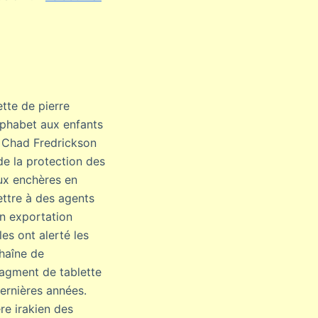
tte de pierre
alphabet aux enfants
. Chad Fredrickson
de la protection des
aux enchères en
ettre à des agents
on exportation
es ont alerté les
chaîne de
ragment de tablette
dernières années.
re irakien des