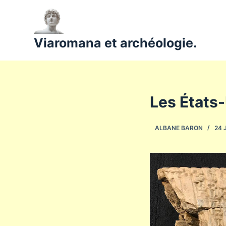
P
a
s
Viaromana et archéologie.
s
e
r
a
Les États-
u
c
ALBANE BARON
24 
o
n
t
e
n
u