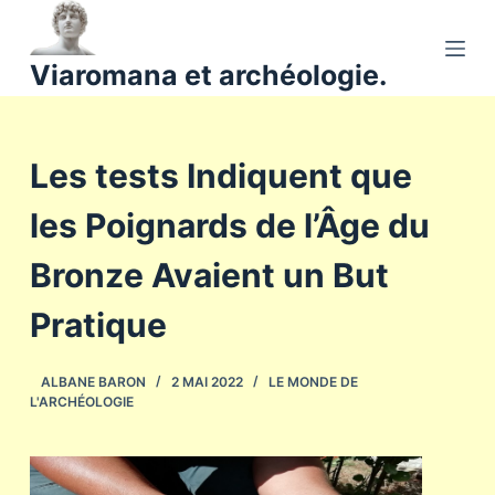
P
a
Viaromana et archéologie.
s
s
e
Les tests Indiquent que
r
a
les Poignards de l’Âge du
u
c
Bronze Avaient un But
o
n
Pratique
t
e
ALBANE BARON
2 MAI 2022
LE MONDE DE
n
L'ARCHÉOLOGIE
u