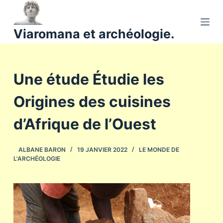
P
a
Viaromana et archéologie.
s
s
e
Une étude Étudie les
r
a
Origines des cuisines
u
c
d’Afrique de l’Ouest
o
n
ALBANE BARON
19 JANVIER 2022
LE MONDE DE
t
L'ARCHÉOLOGIE
e
n
u