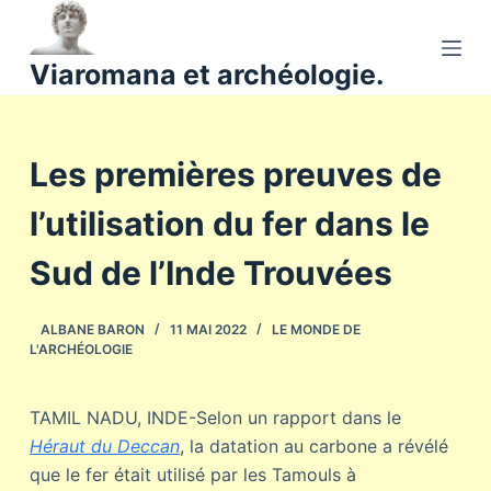
P
a
Viaromana et archéologie.
s
s
e
Les premières preuves de
r
a
l’utilisation du fer dans le
u
c
Sud de l’Inde Trouvées
o
n
ALBANE BARON
11 MAI 2022
LE MONDE DE
t
L'ARCHÉOLOGIE
e
n
TAMIL NADU, INDE-Selon un rapport dans le
u
Héraut du Deccan
, la datation au carbone a révélé
que le fer était utilisé par les Tamouls à