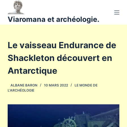
P
a
Viaromana et archéologie.
s
s
e
Le vaisseau Endurance de
r
a
Shackleton découvert en
u
c
Antarctique
o
n
ALBANE BARON
10 MARS 2022
LE MONDE DE
t
L'ARCHÉOLOGIE
e
n
u