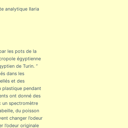
te analytique Ilaria
ar les pots de la
écropole égyptienne
ptien de Turin. ”
tés dans les
ellés et des
n plastique pendant
ients ont donné des
ec un spectromètre
beille, du poisson
vent changer l’odeur
r l’odeur originale