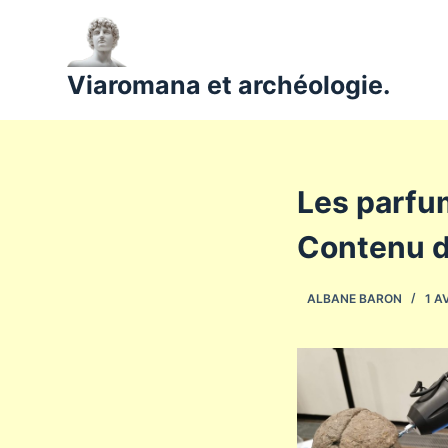
P
a
s
Viaromana et archéologie.
s
e
r
a
Les parfum
u
c
Contenu d
o
n
ALBANE BARON
1 A
t
e
n
u