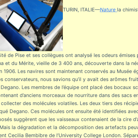
TURIN, ITALIE—
Nature
la chimis
ité de Pise et ses collègues ont analysé les odeurs émises p
a et du Mérite, vieille de 3 400 ans, découverte dans la n
n 1906. Les navires sont maintenant conservés au Musée égy
s conservateurs, nous savions qu’il y avait des arômes frui
ré Degano. Les membres de l’équipe ont placé des bocaux sc
ntenant d’anciens morceaux de nourriture dans des sacs e
 collecter des molécules volatiles. Les deux tiers des récip
liqué Degano. Ces molécules ont ensuite été identifiées av
sés suggèrent que les vaisseaux contenaient de la cire d’a
. Mais la dégradation et la décomposition des artefacts peu
ent Cecilia Bembibre de l’University College London. Sépare