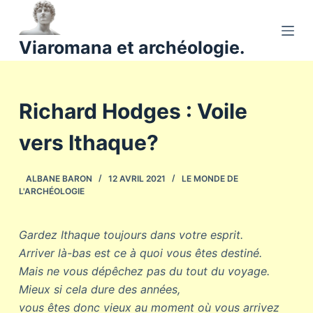
P
a
Viaromana et archéologie.
s
s
e
Richard Hodges : Voile
r
a
vers Ithaque?
u
c
o
ALBANE BARON
12 AVRIL 2021
LE MONDE DE
L'ARCHÉOLOGIE
n
t
e
Gardez Ithaque toujours dans votre esprit.
n
Arriver là-bas est ce à quoi vous êtes destiné.
u
Mais ne vous dépêchez pas du tout du voyage.
Mieux si cela dure des années,
vous êtes donc vieux au moment où vous arrivez