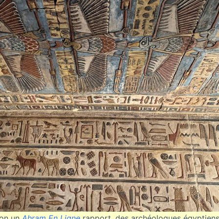
lon un
Ahram En Ligne
rapport, des archéologues égyptiens