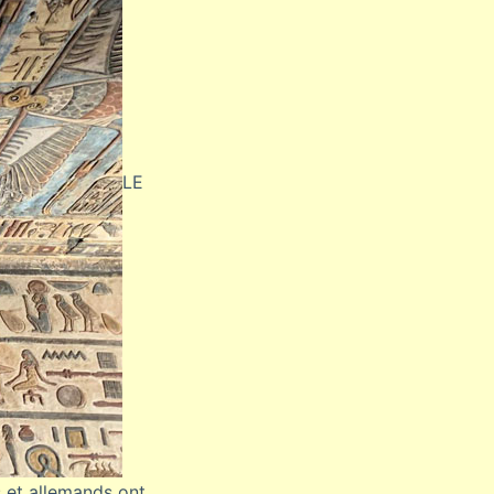
LE
 et allemands ont