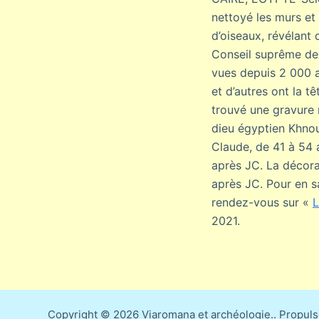
nettoyé les murs et
d’oiseaux, révélant
Conseil suprême des 
vues depuis 2 000 a
et d’autres ont la 
trouvé une gravure 
dieu égyptien Khno
Claude, de 41 à 54 
après JC. La décora
après JC. Pour en s
rendez-vous sur «
L
2021.
Copyright © 2026 Viaromana et archéologie.. Propul