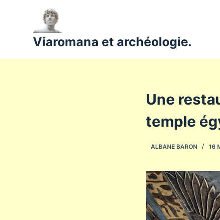
P
a
s
Viaromana et archéologie.
s
e
r
a
Une restau
u
c
temple ég
o
n
ALBANE BARON
16 
t
e
n
u