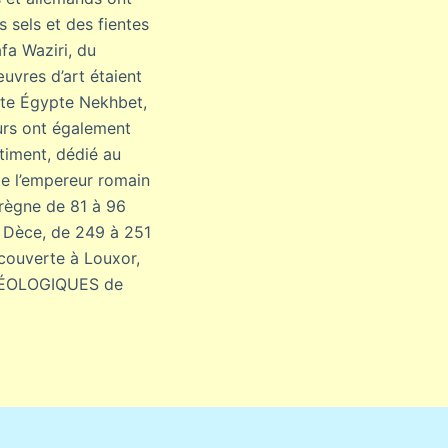
 sels et des fientes
fa Waziri, du
uvres d’art étaient
ute Égypte Nekhbet,
eurs ont également
timent, dédié au
e l’empereur romain
règne de 81 à 96
r Dèce, de 249 à 251
couverte à Louxor,
RCHÉOLOGIQUES de