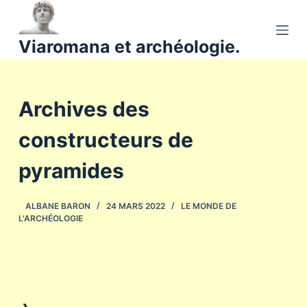
P
a
Viaromana et archéologie.
s
s
e
Archives des
r
a
constructeurs de
u
c
pyramides
o
n
ALBANE BARON
24 MARS 2022
LE MONDE DE
t
L'ARCHÉOLOGIE
e
n
u