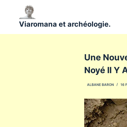
P
a
s
Viaromana et archéologie.
s
e
r
a
Une Nouve
u
c
Noyé Il Y 
o
n
ALBANE BARON
16 
t
e
n
u