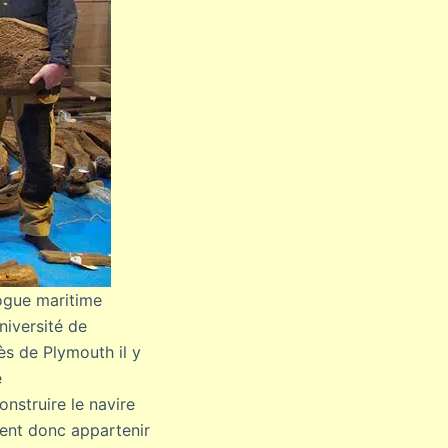
logue maritime
niversité de
s de Plymouth il y
e
nstruire le navire
ient donc appartenir