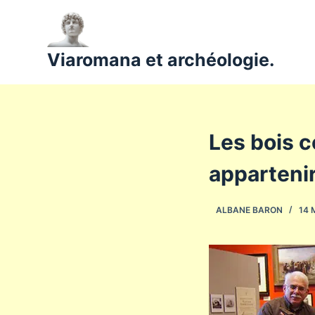
P
a
s
Viaromana et archéologie.
s
e
r
a
Les bois 
u
c
appartenir
o
n
ALBANE BARON
14 
t
e
n
u