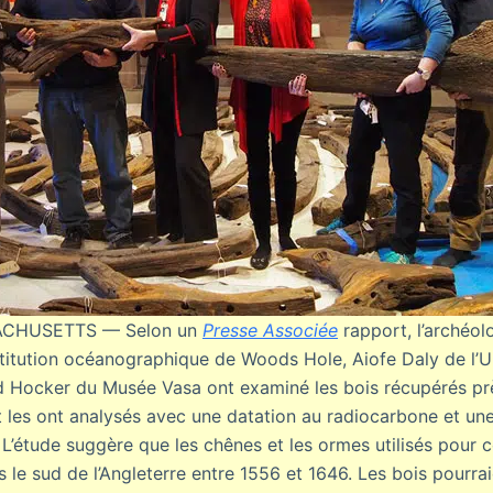
CHUSETTS — Selon un
Presse Associée
rapport, l’archéo
nstitution océanographique de Woods Hole, Aiofe Daly de l’U
 Hocker du Musée Vasa ont examiné les bois récupérés prè
t les ont analysés avec une datation au radiocarbone et un
L’étude suggère que les chênes et les ormes utilisés pour co
s le sud de l’Angleterre entre 1556 et 1646. Les bois pourra