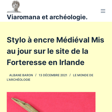
P
a
Viaromana et archéologie.
s
s
e
Stylo à encre Médiéval Mis
r
a
au jour sur le site de la
u
c
Forteresse en Irlande
o
n
ALBANE BARON
13 DÉCEMBRE 2021
LE MONDE DE
t
L'ARCHÉOLOGIE
e
n
u