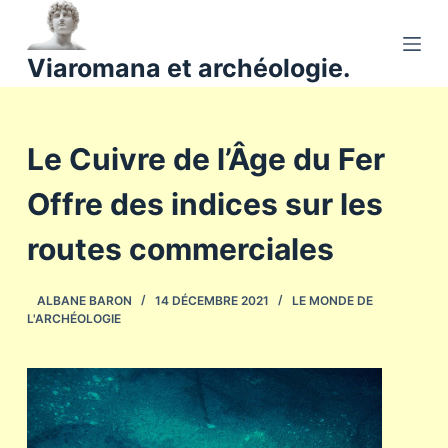
P
a
Viaromana et archéologie.
s
s
e
Le Cuivre de l’Âge du Fer
r
a
Offre des indices sur les
u
c
routes commerciales
o
n
ALBANE BARON
14 DÉCEMBRE 2021
LE MONDE DE
t
L'ARCHÉOLOGIE
e
n
u