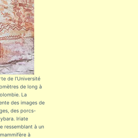
rte de l’Université
ilomètres de long à
Colombie. La
ésente des images de
ges, des porcs-
bara. Iriate
e ressemblant à un
n mammifère à