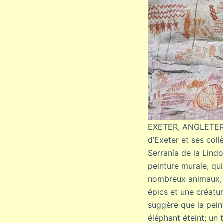
EXETER, ANGLETER
d’Exeter et ses coll
Serranía de la Lind
peinture murale, qui
nombreux animaux, n
épics et une créatu
suggère que la pei
éléphant éteint; un