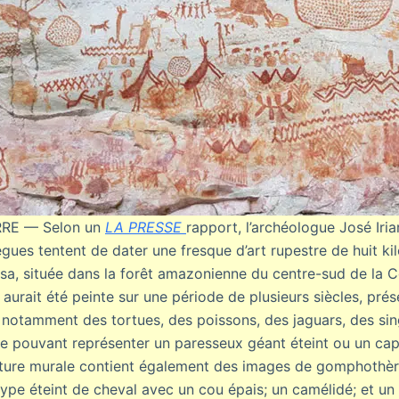
RE — Selon un
LA PRESSE
rapport, l’archéologue José Iria
ègues tentent de dater une fresque d’art rupestre de huit k
osa, située dans la forêt amazonienne du centre-sud de la 
 aurait été peinte sur une période de plusieurs siècles, pr
otamment des tortues, des poissons, des jaguars, des sin
re pouvant représenter un paresseux géant éteint ou un capy
nture murale contient également des images de gomphothèr
 type éteint de cheval avec un cou épais; un camélidé; et u