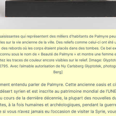
saisissantes qui représentent des milliers d’habitants de Palmyre peu
es sur la vie ancienne de la ville. Des reliefs comme celui-ci ont été ut
té des rebords où les corps étaient placés dans des tombes. Ce bel e
t connu sous le nom de « Beauté de Palmyre » et montre une femme 
tez les traces de couleur encore visibles sur le relief. [Image: Glypt
2795. Avec l’aimable autorisation de Ny Carlsberg Glyptotek, photo
Berg]
ment entendu parler de Palmyre. Cette ancienne oasis et c
 désert syrien et est inscrite au patrimoine mondial de l’U
 cours de la dernière décennie, la plupart des nouvelles d
es, à la fois humaines et archéologiques, pendant la guerre
si vous n’avez jamais eu l’occasion de visiter la Syrie, vou