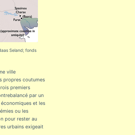
ldaas Seland; fonds
ne ville
urs propres coutumes
trois premiers
contrebalancé par un
ns économiques et les
démies ou les
on pour rester au
res urbains exigeait