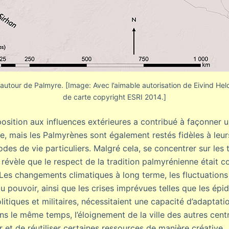
 autour de Palmyre. [Image: Avec l’aimable autorisation de Eivind He
de carte copyright ESRI 2014.]
position aux influences extérieures a contribué à façonner u
e, mais les Palmyrènes sont également restés fidèles à le
odes de vie particuliers. Malgré cela, se concentrer sur les 
 révèle que le respect de la tradition palmyrénienne était 
é. Les changements climatiques à long terme, les fluctuatio
 pouvoir, ainsi que les crises imprévues telles que les épi
tiques et militaires, nécessitaient une capacité d’adaptati
ns le même temps, l’éloignement de la ville des autres cent
er et de réutiliser certaines ressources de manière créative.