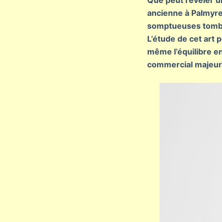
Que peut révéler u
ancienne à Palmyre?
somptueuses tombes 
L’étude de cet art 
même l’équilibre en
commercial majeur,