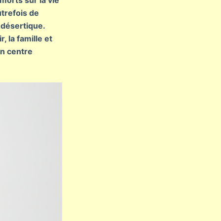
orts sur la vie
utrefois de
 désertique.
 la famille et
un centre