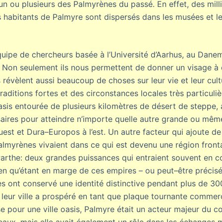
n ou plusieurs des Palmyrènes du passé. En effet, des milli
s habitants de Palmyre sont dispersés dans les musées et le
uipe de chercheurs basée à l’Université d’Aarhus, au Danem
s. Non seulement ils nous permettent de donner un visage à 
 révèlent aussi beaucoup de choses sur leur vie et leur cult
raditions fortes et des circonstances locales très particuli
asis entourée de plusieurs kilomètres de désert de steppe,
ires pour atteindre n’importe quelle autre grande ou même 
st et Dura–Europos à l’est. Un autre facteur qui ajoute de 
almyrènes vivaient dans ce qui est devenu une région fronta
arthe: deux grandes puissances qui entraient souvent en c
 Bien qu’étant en marge de ces empires – ou peut–être préci
es ont conservé une identité distinctive pendant plus de 3
leur ville a prospéré en tant que plaque tournante commerci
ise pour une ville oasis, Palmyre était un acteur majeur du