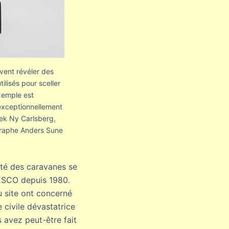
vent révéler des
ilisés pour sceller
xemple est
exceptionnellement
otek Ny Carlsberg,
graphe Anders Sune
ité des caravanes se
NESCO depuis 1980.
u site ont concerné
 civile dévastatrice
s avez peut-être fait