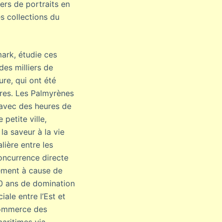
ers de portraits en
s collections du
ark, étudie ces
des milliers de
ure, qui ont été
ères. Les Palmyrènes
 avec des heures de
petite ville,
la saveur à la vie
lière entre les
oncurrence directe
sément à cause de
00 ans de domination
ale entre l’Est et
 commerce des