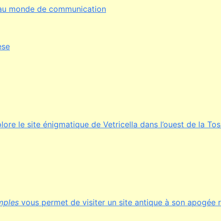
au monde de communication
èse
ore le site énigmatique de Vetricella dans l’ouest de la To
mples
vous permet de visiter un site antique à son apogée 