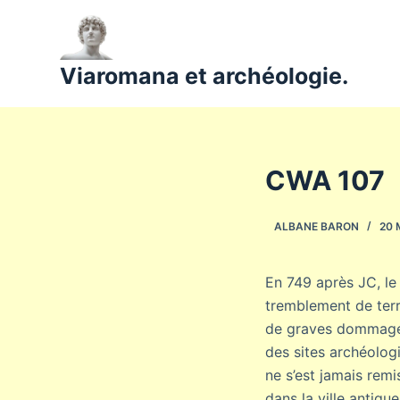
P
a
s
Viaromana et archéologie.
s
e
r
a
CWA 107
u
c
ALBANE BARON
20 
o
n
t
En 749 après JC, le
e
tremblement de terr
n
de graves dommages,
u
des sites archéolog
ne s’est jamais remi
dans la ville antiqu