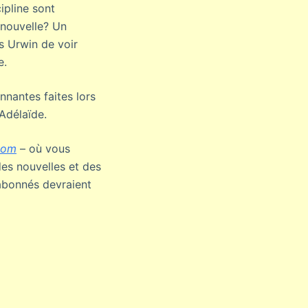
cipline sont
 nouvelle? Un
s Urwin de voir
e.
nantes faites lors
 Adélaïde.
com
– où vous
des nouvelles et des
abonnés devraient