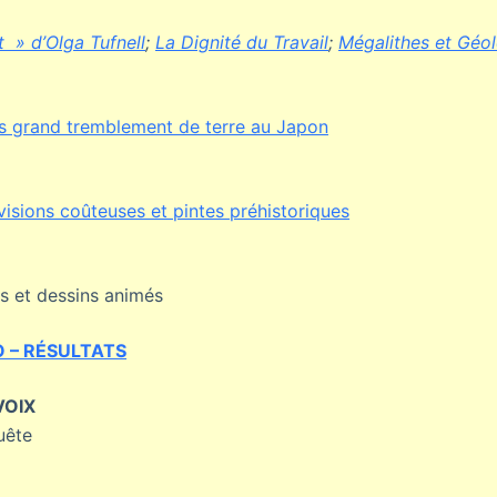
 » d’Olga Tufnell
;
La Dignité du Travail
;
Mégalithes et Géo
us grand tremblement de terre au Japon
visions coûteuses et pintes préhistoriques
és et dessins animés
 – RÉSULTATS
VOIX
uête