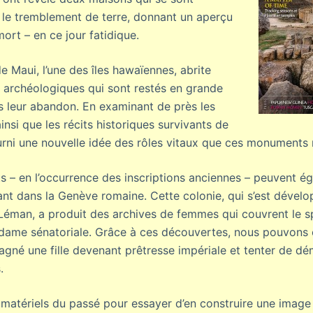
le tremblement de terre, donnant un aperçu
mort – en ce jour fatidique.
e Maui, l’une des îles hawaïennes, abrite
 archéologiques qui sont restés en grande
is leur abandon. En examinant de près les
nsi que les récits historiques survivants de
fourni une nouvelle idée des rôles vitaux que ces monuments 
s – en l’occurrence des inscriptions anciennes – peuvent ég
nt dans la Genève romaine. Cette colonie, qui s’est dévelo
 Léman, a produit des archives de femmes qui couvrent le sp
dame sénatoriale. Grâce à ces découvertes, nous pouvons e
agné une fille devenant prêtresse impériale et tenter de dé
.
s matériels du passé pour essayer d’en construire une image 