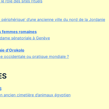
le rôle des sites rituels
 périphérique’ d’une ancienne ville du nord de la Jordanie
es femmes romaines
 dame sénatoriale à Genève
baie d’Orokolo
ce occidentale ou pratique mondiale ?
ES
S
n ancien cimetière d’animaux égyptien