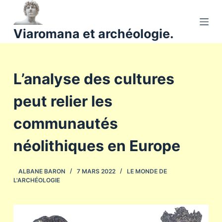
P
a
Viaromana et archéologie.
s
s
e
L’analyse des cultures
r
a
peut relier les
u
c
communautés
o
n
néolithiques en Europe
t
e
ALBANE BARON
7 MARS 2022
LE MONDE DE
n
L'ARCHÉOLOGIE
u