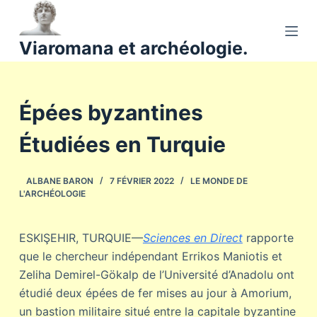
P
a
Viaromana et archéologie.
s
s
e
Épées byzantines
r
a
Étudiées en Turquie
u
c
o
ALBANE BARON
7 FÉVRIER 2022
LE MONDE DE
L'ARCHÉOLOGIE
n
t
e
ESKIŞEHIR, TURQUIE—
Sciences en Direct
rapporte
n
que le chercheur indépendant Errikos Maniotis et
u
Zeliha Demirel-Gökalp de l’Université d’Anadolu ont
étudié deux épées de fer mises au jour à Amorium,
un bastion militaire situé entre la capitale byzantine