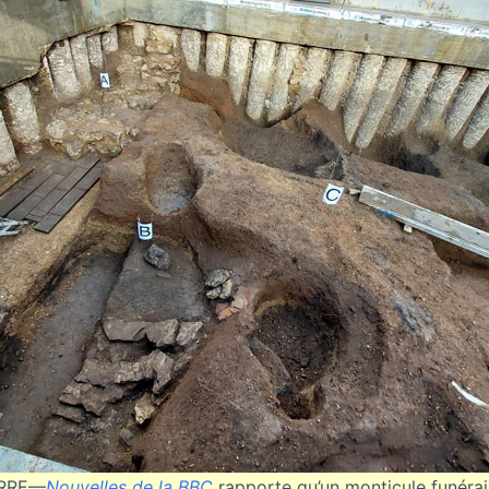
ERRE—
Nouvelles de la BBC
rapporte qu’un monticule funérai