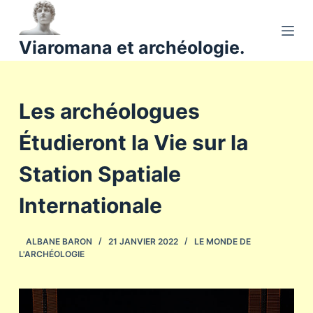
P
a
Viaromana et archéologie.
s
s
e
Les archéologues
r
a
Étudieront la Vie sur la
u
c
Station Spatiale
o
n
Internationale
t
e
ALBANE BARON
21 JANVIER 2022
LE MONDE DE
n
L'ARCHÉOLOGIE
u