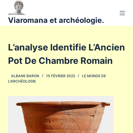
P
a
Viaromana et archéologie.
s
s
e
L’analyse Identifie L’Ancien
r
a
Pot De Chambre Romain
u
c
o
ALBANE BARON
15 FÉVRIER 2022
LE MONDE DE
L'ARCHÉOLOGIE
n
t
e
n
u