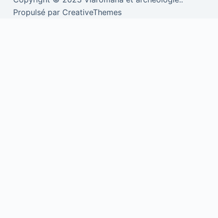
Propulsé par CreativeThemes
We use cookies to personalise content and ads, to provide social
media features and to analyse our traffic. We also share information
about your use of our site with our social media, advertising and
analytics partners.
View more
Cookies settings
Accept
Privacy & Cookie policy
Privacy & Cookies policy
Cookies list
Cookie name
Active