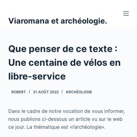
P
a
Viaromana et archéologie.
s
s
e
Que penser de ce texte :
r
a
Une centaine de vélos en
u
c
libre-service
o
n
ROBERT
31 AOÛT 2022
ARCHÉOLOGIE
t
e
n
Dans le cadre de notre vocation de vous informer,
u
nous publions ci-dessous un article vu sur le web
ce jour. La thématique est «l’archéologie».