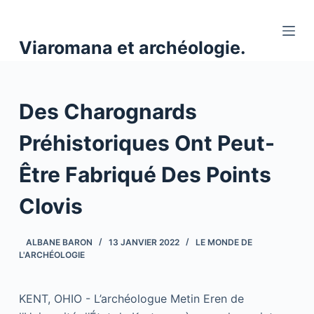
P
a
Viaromana et archéologie.
s
s
e
Des Charognards
r
a
Préhistoriques Ont Peut-
u
c
Être Fabriqué Des Points
o
n
Clovis
t
e
ALBANE BARON
13 JANVIER 2022
LE MONDE DE
n
L'ARCHÉOLOGIE
u
KENT, OHIO - L’archéologue Metin Eren de