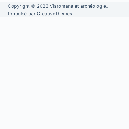
Copyright © 2023 Viaromana et archéologie..
Propulsé par CreativeThemes
We use cookies to personalise content and ads, to provide social
media features and to analyse our traffic. We also share information
about your use of our site with our social media, advertising and
analytics partners.
View more
Cookies settings
Accept
Privacy & Cookie policy
Privacy & Cookies policy
Cookies list
Cookie name
Active