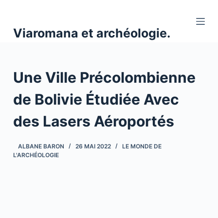
P
a
Viaromana et archéologie.
s
s
e
Une Ville Précolombienne
r
a
de Bolivie Étudiée Avec
u
c
des Lasers Aéroportés
o
n
ALBANE BARON
26 MAI 2022
LE MONDE DE
t
L'ARCHÉOLOGIE
e
n
u