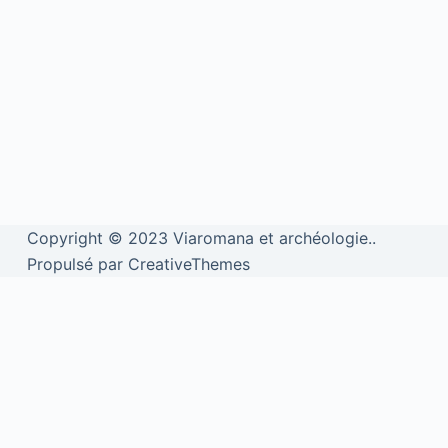
Copyright © 2023 Viaromana et archéologie..
Propulsé par CreativeThemes
We use cookies to personalise content and ads, to provide social
media features and to analyse our traffic. We also share information
about your use of our site with our social media, advertising and
analytics partners.
View more
Cookies settings
Accept
Privacy & Cookie policy