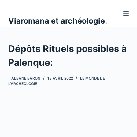
P
a
Viaromana et archéologie.
s
s
e
Dépôts Rituels possibles à
r
a
Palenque:
u
c
o
ALBANE BARON
18 AVRIL 2022
LE MONDE DE
L'ARCHÉOLOGIE
n
t
e
n
u