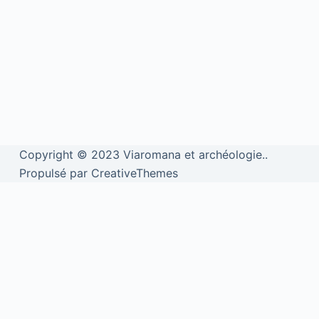
Copyright © 2023 Viaromana et archéologie..
Propulsé par CreativeThemes
We use cookies to personalise content and ads, to provide social
media features and to analyse our traffic. We also share information
about your use of our site with our social media, advertising and
analytics partners.
View more
Cookies settings
Accept
Privacy & Cookie policy
Privacy & Cookies policy