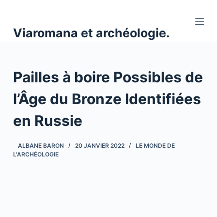
P
a
Viaromana et archéologie.
s
s
e
Pailles à boire Possibles de
r
a
l’Âge du Bronze Identifiées
u
c
en Russie
o
n
ALBANE BARON
20 JANVIER 2022
LE MONDE DE
t
L'ARCHÉOLOGIE
e
n
u