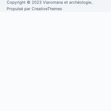
Copyright © 2023 Viaromana et archéologie..
Propulsé par CreativeThemes
We use cookies to personalise content and ads, to provide social
media features and to analyse our traffic. We also share information
about your use of our site with our social media, advertising and
analytics partners.
View more
Cookies settings
Accept
Privacy & Cookie policy
Privacy & Cookies policy
Cookies list
Cookie name
Active