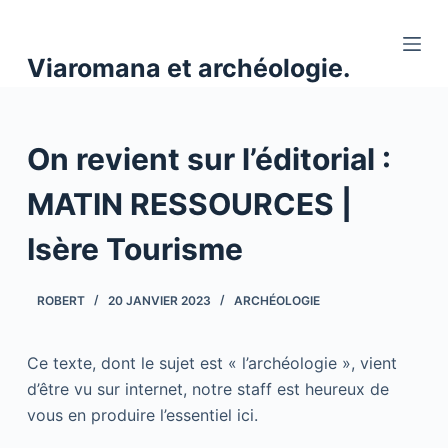
P
a
Viaromana et archéologie.
s
s
e
On revient sur l’éditorial :
r
a
MATIN RESSOURCES |
u
c
Isère Tourisme
o
n
ROBERT
20 JANVIER 2023
ARCHÉOLOGIE
t
e
n
Ce texte, dont le sujet est « l’archéologie », vient
u
d’être vu sur internet, notre staff est heureux de
vous en produire l’essentiel ici.