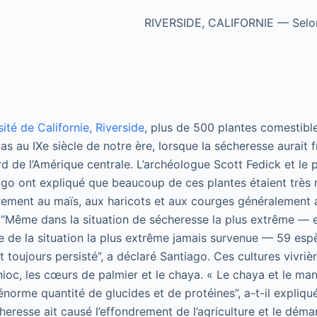
RIVERSIDE, CALIFORNIE — Sel
ité de Californie, Riverside
, plus de 500 plantes comestible
s au IXe siècle de notre ère, lorsque la sécheresse aurait 
d de l’Amérique centrale. L’archéologue Scott Fedick et le 
ago ont expliqué que beaucoup de ces plantes étaient très r
rement au maïs, aux haricots et aux courges généralement 
 “Même dans la situation de sécheresse la plus extrême — 
e de la situation la plus extrême jamais survenue — 59 esp
 toujours persisté”, a déclaré Santiago. Ces cultures vivrièr
oc, les cœurs de palmier et le chaya. « Le chaya et le ma
énorme quantité de glucides et de protéines”, a-t-il expliqué
heresse ait causé l’effondrement de l’agriculture et le dém