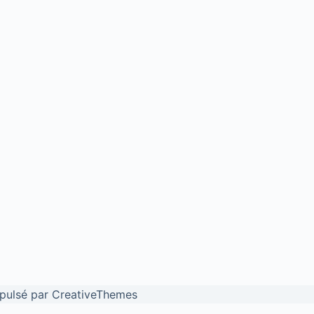
opulsé par CreativeThemes
a features and to analyse our traffic. We also share information abou