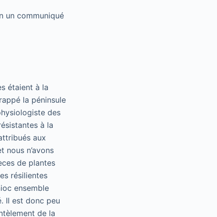
on un communiqué
s étaient à la
frappé la péninsule
physiologiste des
ésistantes à la
attribués aux
et nous n’avons
èces de plantes
es résilientes
nioc ensemble
. Il est donc peu
antèlement de la