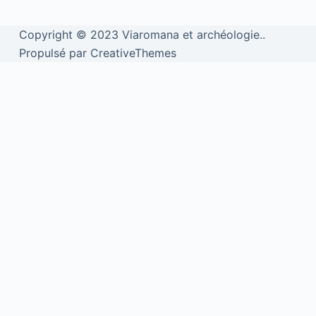
Copyright © 2023 Viaromana et archéologie..
Propulsé par CreativeThemes
We use cookies to personalise content and ads, to provide social
media features and to analyse our traffic. We also share information
about your use of our site with our social media, advertising and
analytics partners.
View more
Cookies settings
Accept
Privacy & Cookie policy
Privacy & Cookies policy
Cookies list
Cookie name
Active