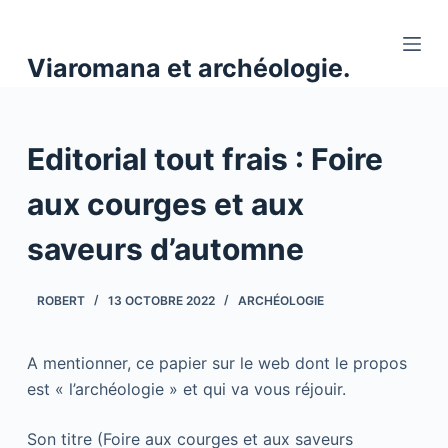
P
a
Viaromana et archéologie.
s
s
e
Editorial tout frais : Foire
r
a
aux courges et aux
u
c
saveurs d’automne
o
n
ROBERT
13 OCTOBRE 2022
ARCHÉOLOGIE
t
e
n
A mentionner, ce papier sur le web dont le propos
u
est « l’archéologie » et qui va vous réjouir.
Son titre (Foire aux courges et aux saveurs