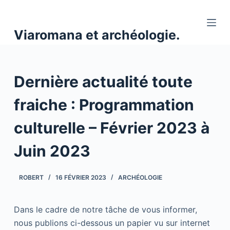
P
a
Viaromana et archéologie.
s
s
e
Dernière actualité toute
r
a
fraiche : Programmation
u
c
culturelle – Février 2023 à
o
n
Juin 2023
t
e
ROBERT
16 FÉVRIER 2023
ARCHÉOLOGIE
n
u
Dans le cadre de notre tâche de vous informer,
nous publions ci-dessous un papier vu sur internet