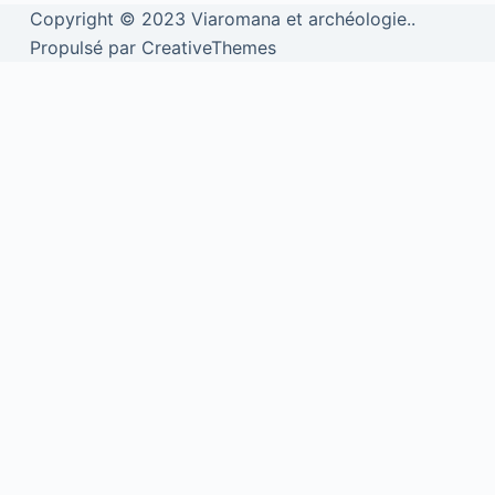
Copyright © 2023 Viaromana et archéologie..
Propulsé par CreativeThemes
We use cookies to personalise content and ads, to provide social
media features and to analyse our traffic. We also share information
about your use of our site with our social media, advertising and
analytics partners.
View more
Cookies settings
Accept
Privacy & Cookie policy
Privacy & Cookies policy
Cookies list
Cookie name
Active