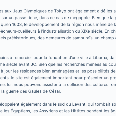
ées aux Jeux Olympiques de Tokyo ont également aidé les a
 sur un passé riche, dans ce cas de mégapole. Bien que la p
ée qu’en 1603, le développement de la région nous mène de l
cheurs-cueilleurs à l’industrialisation du XIXe siècle. En c
uels préhistoriques, des demeures de samouraïs, un champ 
ns à remercier pour la fondation d’une ville à Libarna, dans 
ème siècle avant JC. Bien que les recherches menées au c
à jour les résidences bien aménagées et les possibilités de 
idents, le site est également important pour présenter un p
ine. Ici, nous pouvons assister à la collision des cultures ro
t la guerre des Gaules de César.
loppaient également dans le sud du Levant, qui tombait so
e les Égyptiens, les Assyriens et les Hittites pendant les â