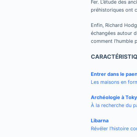
Fer. L’étude des an
préhistoriques ont c
Enfin, Richard Hodge
échangées autour de
comment l’humble po
CARACTÉRISTI
Entrer dans le paen
Les maisons en form
Archéologie à Tok
À la recherche du 
Libarna
Révéler l’histoire c