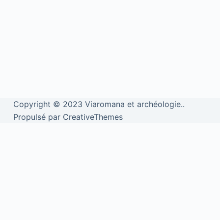
Copyright © 2023 Viaromana et archéologie..
Propulsé par CreativeThemes
We use cookies to personalise content and ads, to provide social
media features and to analyse our traffic. We also share information
about your use of our site with our social media, advertising and
analytics partners.
View more
Cookies settings
Accept
Privacy & Cookie policy
Privacy & Cookies policy