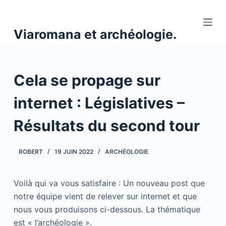
P
a
Viaromana et archéologie.
s
s
e
Cela se propage sur
r
a
internet : Législatives –
u
c
Résultats du second tour
o
n
ROBERT
19 JUIN 2022
ARCHÉOLOGIE
t
e
n
Voilà qui va vous satisfaire : Un nouveau post que
u
notre équipe vient de relever sur internet et que
nous vous produisons ci-dessous. La thématique
est « l’archéologie ».