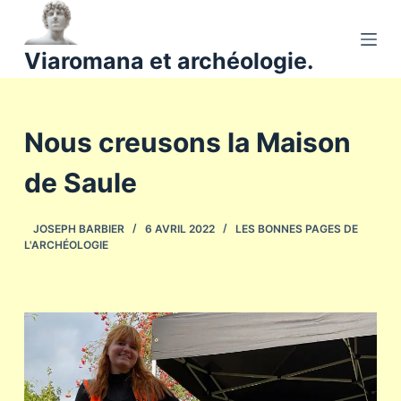
P
a
Viaromana et archéologie.
s
s
e
Nous creusons la Maison
r
a
de Saule
u
c
o
JOSEPH BARBIER
6 AVRIL 2022
LES BONNES PAGES DE
L'ARCHÉOLOGIE
n
t
e
n
u