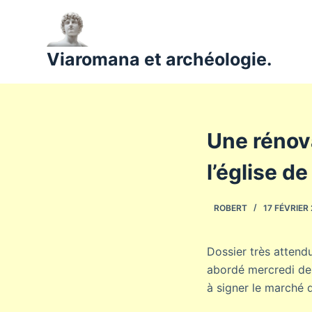
P
a
s
Viaromana et archéologie.
s
e
r
a
Une rénov
u
c
l’église d
o
n
ROBERT
17 FÉVRIER
t
e
n
Dossier très attendu
u
abordé mercredi der
à signer le marché 