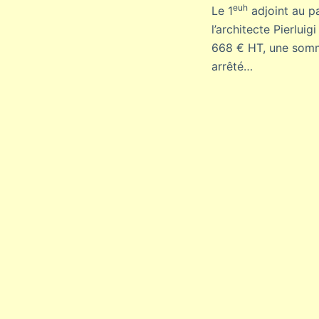
euh
Le 1
adjoint au pa
l’architecte Pierlui
668 € HT, une somme
arrêté…