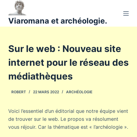
P
a
Viaromana et archéologie.
s
s
e
Sur le web : Nouveau site
r
a
internet pour le réseau des
u
c
médiathèques
o
n
ROBERT
22 MARS 2022
ARCHÉOLOGIE
t
e
n
Voici l’essentiel d’un éditorial que notre équipe vient
u
de trouver sur le web. Le propos va résolument
vous réjouir. Car la thématique est « l’archéologie ».