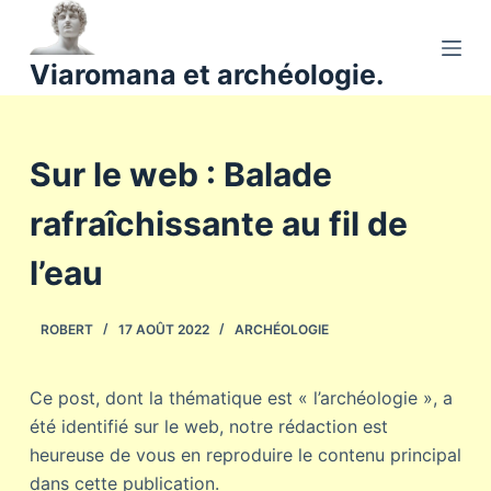
P
a
Viaromana et archéologie.
s
s
e
Sur le web : Balade
r
a
rafraîchissante au fil de
u
c
l’eau
o
n
ROBERT
17 AOÛT 2022
ARCHÉOLOGIE
t
e
n
Ce post, dont la thématique est « l’archéologie », a
u
été identifié sur le web, notre rédaction est
heureuse de vous en reproduire le contenu principal
dans cette publication.