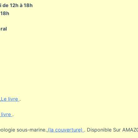
 de 12h à 18h
 18h
ral
,
Le livre
.
 livre
.
ologie sous-marine.,
(la couverture)
. Disponible Sur AMAZ