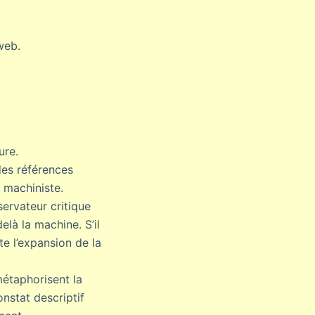
web.
ure.
des références
n machiniste.
ervateur critique
delà la machine. S’il
te l’expansion de la
métaphorisent la
nstat descriptif