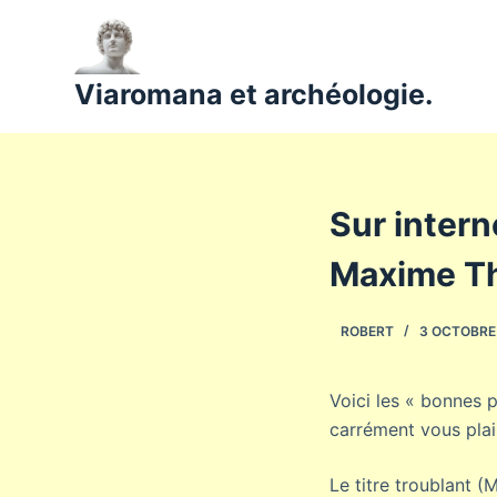
P
a
s
Viaromana et archéologie.
s
e
r
a
Sur inter
u
c
Maxime T
o
n
ROBERT
3 OCTOBRE
t
e
n
Voici les « bonnes p
u
carrément vous plair
Le titre troublant