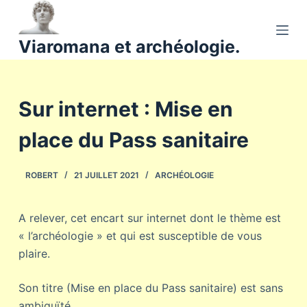
P
a
Viaromana et archéologie.
s
s
e
Sur internet : Mise en
r
a
place du Pass sanitaire
u
c
o
ROBERT
21 JUILLET 2021
ARCHÉOLOGIE
n
t
A relever, cet encart sur internet dont le thème est
e
« l’archéologie » et qui est susceptible de vous
n
plaire.
u
Son titre (Mise en place du Pass sanitaire) est sans
ambiguïté.