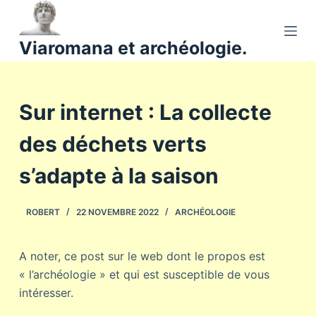
P
a
Viaromana et archéologie.
s
s
e
Sur internet : La collecte
r
a
des déchets verts
u
c
s’adapte à la saison
o
n
ROBERT
22 NOVEMBRE 2022
ARCHÉOLOGIE
t
e
n
A noter, ce post sur le web dont le propos est
u
« l’archéologie » et qui est susceptible de vous
intéresser.