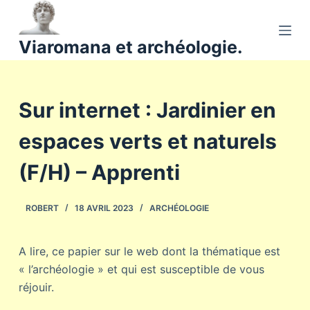
P
a
Viaromana et archéologie.
s
s
e
Sur internet : Jardinier en
r
a
espaces verts et naturels
u
c
(F/H) – Apprenti
o
n
ROBERT
18 AVRIL 2023
ARCHÉOLOGIE
t
e
n
A lire, ce papier sur le web dont la thématique est
u
« l’archéologie » et qui est susceptible de vous
réjouir.