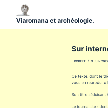
P
a
s
Viaromana et archéologie.
s
e
r
a
Sur inter
u
c
ROBERT
3 JUIN 202
o
n
t
Ce texte, dont le th
e
vous en reproduire 
n
u
Son titre séduisan
Le journaliste (iden