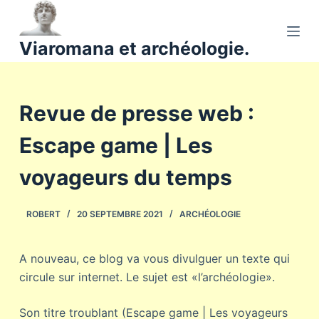
P
a
Viaromana et archéologie.
s
s
e
Revue de presse web :
r
a
Escape game | Les
u
c
voyageurs du temps
o
n
ROBERT
20 SEPTEMBRE 2021
ARCHÉOLOGIE
t
e
n
A nouveau, ce blog va vous divulguer un texte qui
u
circule sur internet. Le sujet est «l’archéologie».
Son titre troublant (Escape game | Les voyageurs