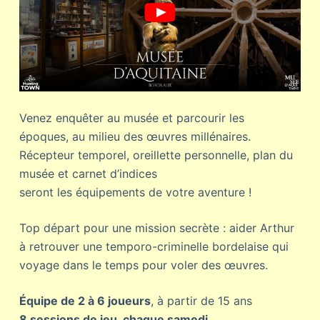
Venez enquêter au musée et parcourir les
époques, au milieu des œuvres millénaires.
Récepteur temporel, oreillette personnelle, plan du
musée et carnet d’indices
seront les équipements de votre aventure !
Top départ pour une mission secrète : aider Arthur
à retrouver une temporo-criminelle bordelaise qui
voyage dans le temps pour voler des œuvres.
Équipe de 2 à 6 joueurs
, à partir de 15 ans
8 sessions de jeu, chaque samedi