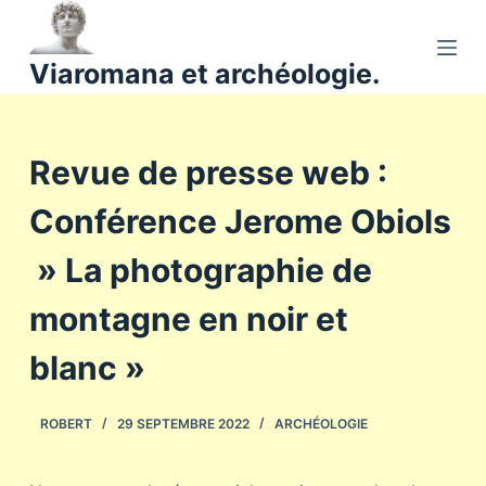
P
a
Viaromana et archéologie.
s
s
e
Revue de presse web :
r
a
Conférence Jerome Obiols
u
c
» La photographie de
o
n
montagne en noir et
t
blanc »
e
n
u
ROBERT
29 SEPTEMBRE 2022
ARCHÉOLOGIE