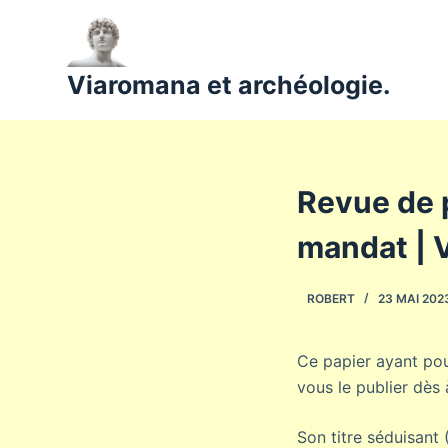
P
a
s
Viaromana et archéologie.
s
e
r
a
Revue de p
u
c
mandat | V
o
n
ROBERT
23 MAI 202
t
e
n
Ce papier ayant pou
u
vous le publier dès 
Son titre séduisant