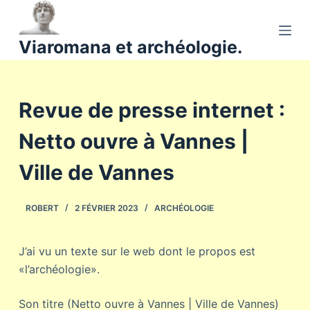
P
a
Viaromana et archéologie.
s
s
e
Revue de presse internet :
r
a
Netto ouvre à Vannes |
u
c
Ville de Vannes
o
n
ROBERT
2 FÉVRIER 2023
ARCHÉOLOGIE
t
e
n
J’ai vu un texte sur le web dont le propos est
u
«l’archéologie».
Son titre (Netto ouvre à Vannes | Ville de Vannes)