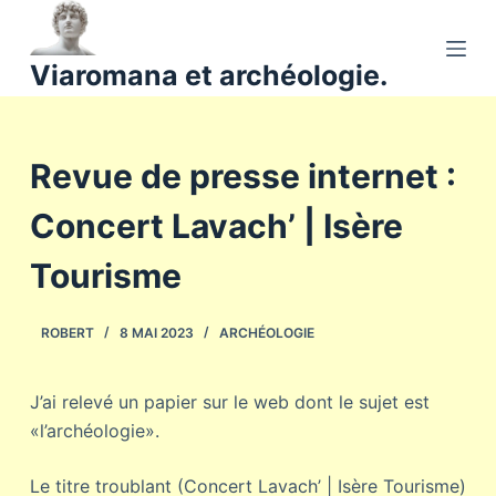
P
a
Viaromana et archéologie.
s
s
e
Revue de presse internet :
r
a
Concert Lavach’ | Isère
u
c
Tourisme
o
n
ROBERT
8 MAI 2023
ARCHÉOLOGIE
t
e
n
J’ai relevé un papier sur le web dont le sujet est
u
«l’archéologie».
Le titre troublant (Concert Lavach’ | Isère Tourisme)