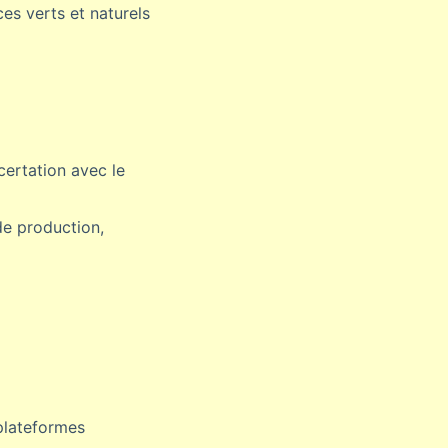
s verts et naturels
certation avec le
de production,
 plateformes