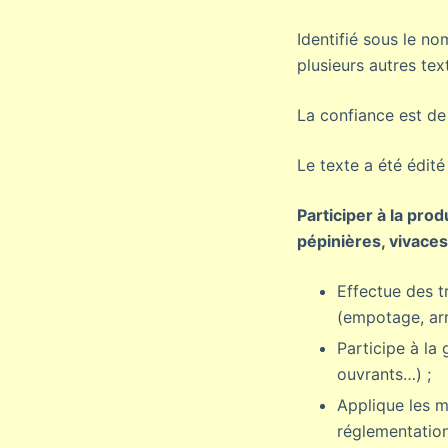
Identifié sous le n
plusieurs autres text
La confiance est de 
Le texte a été édit
Participer à la pro
pépinières, vivace
Effectue des t
(empotage, arro
Participe à la
ouvrants…) ;
Applique les m
réglementation