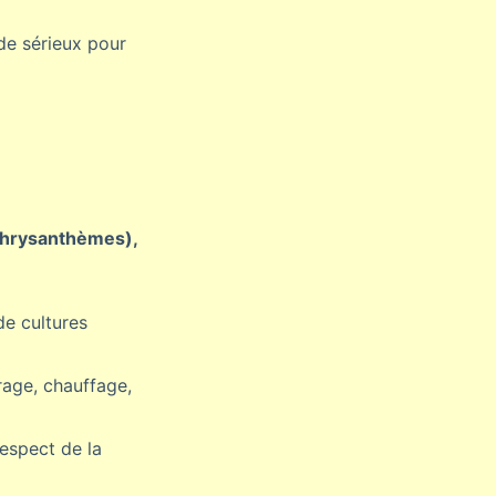
de sérieux pour
 chrysanthèmes),
de cultures
rage, chauffage,
respect de la