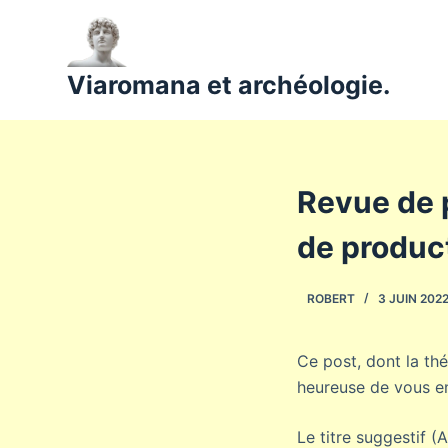
P
a
s
Viaromana et archéologie.
s
e
r
a
Revue de 
u
c
de product
o
n
ROBERT
3 JUIN 202
t
e
n
Ce post, dont la thé
u
heureuse de vous en 
Le titre suggestif 