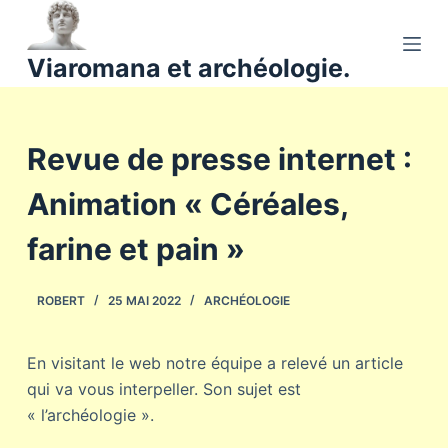
P
a
Viaromana et archéologie.
s
s
e
Revue de presse internet :
r
a
Animation « Céréales,
u
c
farine et pain »
o
n
ROBERT
25 MAI 2022
ARCHÉOLOGIE
t
e
n
En visitant le web notre équipe a relevé un article
u
qui va vous interpeller. Son sujet est
« l’archéologie ».