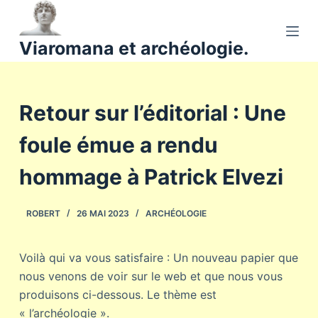
P
a
Viaromana et archéologie.
s
s
e
Retour sur l’éditorial : Une
r
a
foule émue a rendu
u
c
hommage à Patrick Elvezi
o
n
ROBERT
26 MAI 2023
ARCHÉOLOGIE
t
e
n
Voilà qui va vous satisfaire : Un nouveau papier que
u
nous venons de voir sur le web et que nous vous
produisons ci-dessous. Le thème est
« l’archéologie ».